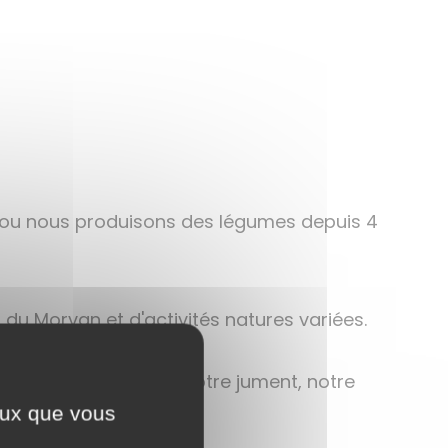
 ou nous produisons des légumes depuis 4
 du Morvan et d'activités natures variées.
profitez également de notre jument, notre
ceux que vous