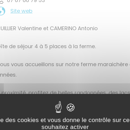
35 97 66 76 70
Site web
UILLIER Valentine et CAMERINO Antonio
îte de séjour 4 à 5 places à la ferme.
ous vous accueillons sur notre ferme maraichère
nnées.
 proximité, profitez de belles randonnées, des lacs
 la ferme, nous vous faisons visiter la structure, 
ise des cookies et vous donne le contrôle sur 
nesse, de jeux pour enfants et autres services...
souhaitez activer