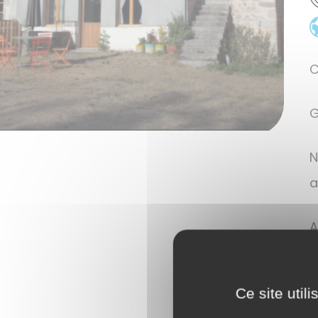
C
G
N
a
A
A
Ce site util
a