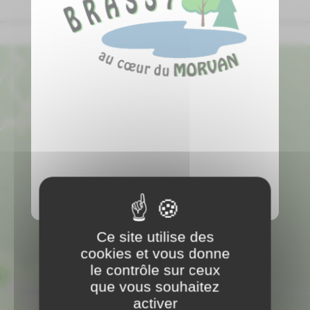
Alexandre PEREIRA
PLUS D'INFOS
BRIZON
58140
Brassy
91 60 62 77 60
ARTISANS
Carreleur
Travaux du bâtiment
Ambulances GARLOT
PLUS D'INFOS
Les Transports
SERVICES
SANTE / BIEN ÊTRE
Ce site utilise des
cookies et vous donne
le contrôle sur ceux
Anne CADOUOT - Sophrologue
3
PLUS D'INFOS
que vous souhaitez
activer
SANTE / BIEN ÊTRE