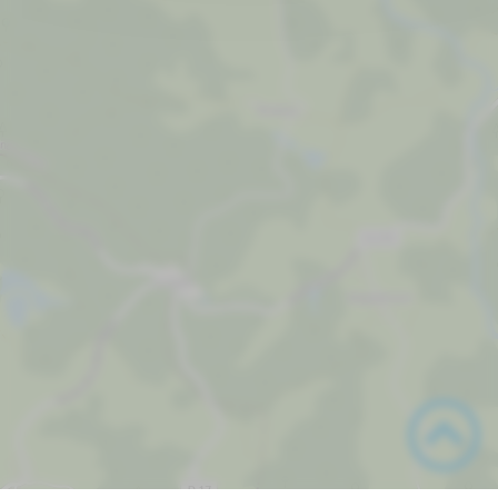
BRASSY
rf.ikepac@reifenruot.lacsap
47 81 05 87 60
Informatiques
Caroline TOURNEFIER - Massage, soins,
PLUS
accompagnement alimentaire
D'INFOS
SANTE / BIEN ÊTRE
Chez Dany
PLUS D'INFOS
HEBERGEMENTS
Gîtes
Chez Néné
PLUS D'INFOS
HEBERGEMENTS
Gîtes