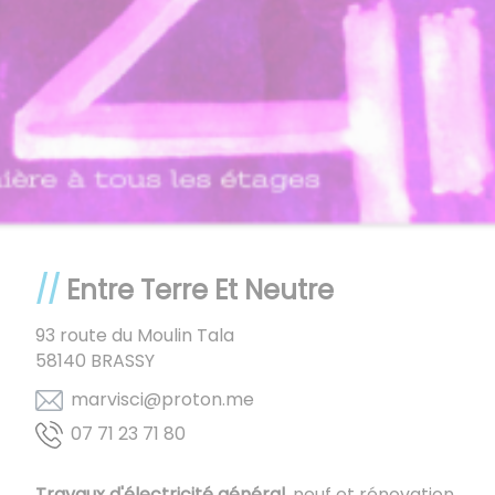
Entre Terre Et Neutre
93 route du Moulin Tala
58140
BRASSY
em.notorp@icsivram
08 17 32 17 70
Travaux d'électricité général
, neuf et rénovation,