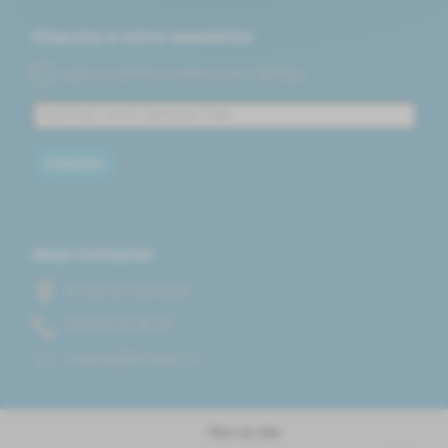
S'inscrire à notre newsletter
Lettre d'information par défaut
S'inscrire
Nous contacter
8 rue St Gervais
13 02 22 68 30
rf.yssarb@eiriam
Plan du site