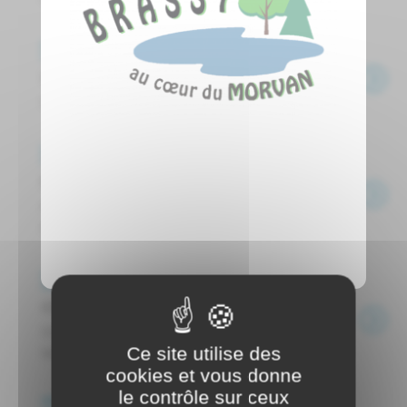
Événements
La galette des rois
Organisé par Générations Mouvement ...
Événements
Soirée tartiflette
Organisée par l'association Jeunesse
Sportive Brassycoise ...
Événements
Chandeleur et carnaval
Organisé par l'association "Générations
Mouvement" ...
Ce site utilise des
cookies et vous donne
le contrôle sur ceux
Événements