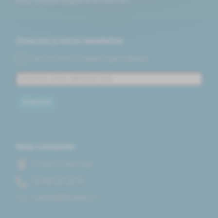
S'inscrire à notre newsletter
Lettre d'information par défaut
S'inscrire
Nous contacter
8 rue St Gervais
13 02 22 68 30
rf.yssarb@eiriam