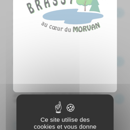
Je rappelle que la divagation des chiens
et animaux en général est interdite. J’ai
pris à cet effet deux arrêtés, l’un portant
sur les animaux domestiques, l’autre sur la
divagation des bovins.Je demande ...
Page de base
Arrêté d'interdiction de divagation des
bovins
...
Page de base
Arrêté d'interdiction de divagation des
animaux
...
Ce site utilise des
Page de base
cookies et vous donne