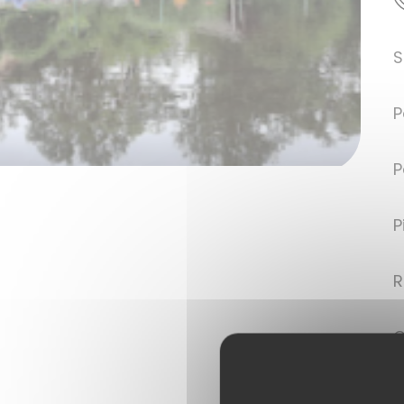
S
P
P
P
R
C
E