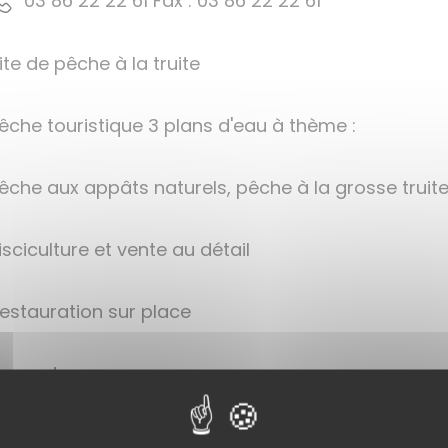
16 22 22 68 30 : xaF 16 22 22 68 30
ite de pêche à la truite
êche touristique 3 plans d'eau à thème :
êche aux appâts naturels, pêche à la grosse truit
isciculture et vente au détail
estauration sur place
arpodrome
ric PRINCIPE