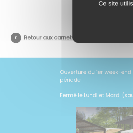
Ce site util
Retour aux carnets d'adresses
Ouverture du 1er week-end 
période.
Fermé le Lundi et Mardi (sauf