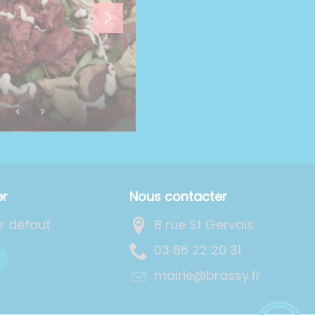
er
Nous contacter
ar défaut
8 rue St Gervais
13 02 22 68 30
rf.yssarb@eiriam