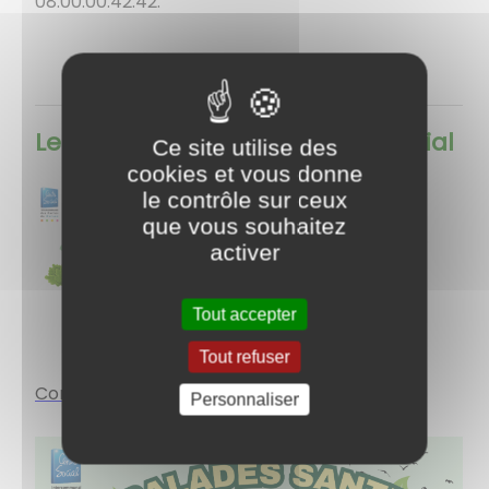
08.00.00.42.42.
Le jardin partagé du Centre Social
Ce site utilise des
cookies et vous donne
le contrôle sur ceux
que vous souhaitez
activer
Tout accepter
Tout refuser
Consulter les prochain rendez-vous ô Jardi
n
Personnaliser