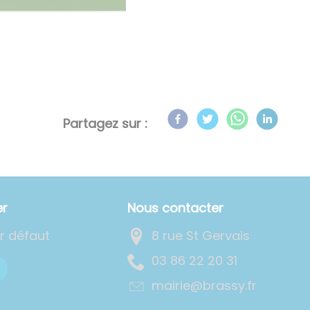
Partagez sur :
er
Nous contacter
ar défaut
8 rue St Gervais
13 02 22 68 30
rf.yssarb@eiriam