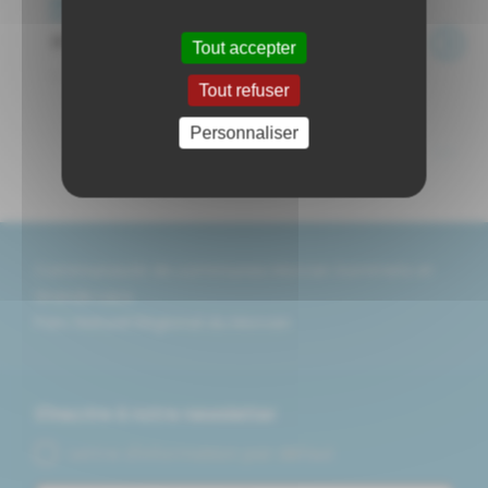
Événements
BRASSYCLETTE
Tout accepter
...
Tout refuser
Personnaliser
<<
<
1
2
3
4
5
>
>>
Communauté de communes Morvan Sommets et
Grands Lacs
Parc Naturel Régional du Morvan
S'inscrire à notre newsletter
Lettre d'information par défaut