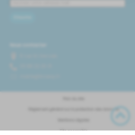
S'inscrire
Nous contacter
8 rue St Gervais
13 02 22 68 30
rf.yssarb@eiriam
Plan du site
Règlement général sur la protection des données
Mentions Légales
Site accessible