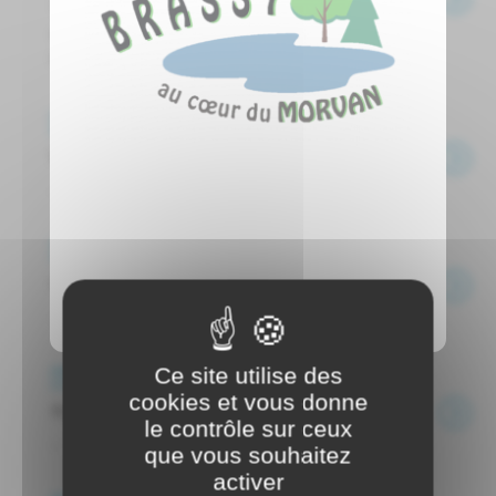
Télécharger le règlement : Championnat
de France des Écoles et des collèges
Nièvre 2025 ...
Événements
Run de la Chandeleur
...
Événements
Run de printemps
...
Ce site utilise des
Événements
cookies et vous donne
Run de Pâques
le contrôle sur ceux
...
que vous souhaitez
activer