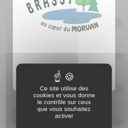
Événements
Run de l'été
Information à venir ...
Événements
Run des vacances
Information à venir ...
Événements
Ce site utilise des
Run des Mamans
cookies et vous donne
...
le contrôle sur ceux
que vous souhaitez
Événements
activer
Run de la fête des papas