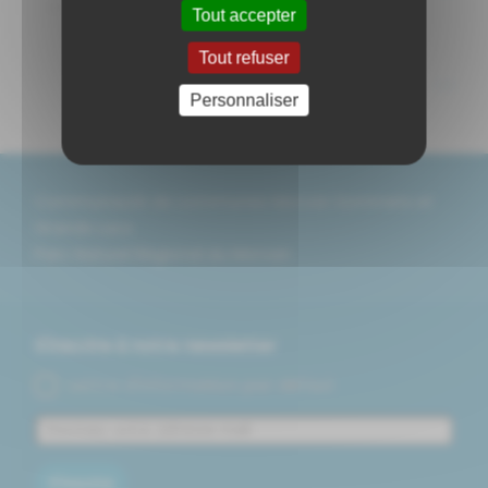
...
Tout accepter
Tout refuser
<<
<
1
2
3
4
5
>
>>
Personnaliser
Communauté de communes Morvan Sommets et
Grands Lacs
Parc Naturel Régional du Morvan
S'inscrire à notre newsletter
Lettre d'information par défaut
S'inscrire