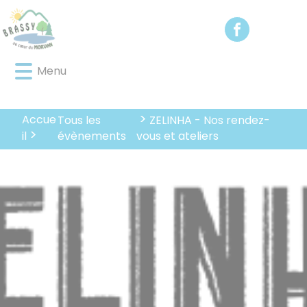
Lien
Lien
Lien
Lien
Panneau de gestion des cookies
d'accès
d'accès
d'accès
d'accès
rapide
rapide
rapide
rapide
au
au
à
au
Menu
menu
contenu
la
pied
principal
recherche
de
page
Accue
Tous les
ZELINHA - Nos rendez-
évènements
il
vous et ateliers