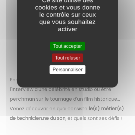
Ce site utilise des
cookies et vous donne
le contrôle sur ceux
que vous souhaitez
activer
Tout accepter
Tout refuser
Personnaliser
Enregistrer les caribous au Québec, faire
l'interview d'une célébrité en studio ou être
perchman sur le tournage d'un film historique…
Venez découvrir en quoi consiste
le(s) métier(s)
de technicien.ne du son
, et quels sont ses défis !